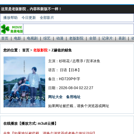
这里是老版影院，内容和新版不一样！
播放帮助
今日更新
全部影片
首页
|
电影
|
电视剧
|
综艺
|
动漫
|
老版影院
|
全部
|
记录片
|
喜剧
|
您的位置： 首页 >
老版影院
> Z赫兹的鲸鱼
主演：杉咲花 / 志尊淳 / 宫泽冰鱼
语言：
日语【日本】
备注：HD720P中字
日期：2026-08-04 02:22:27
网址大全
备用地址
如果网址被拦截，请换个浏览器或网址
在线播放【播放方式: m3u8云播】
全集【如果地址被拦截，请换个浏览器或者换个地址访问】